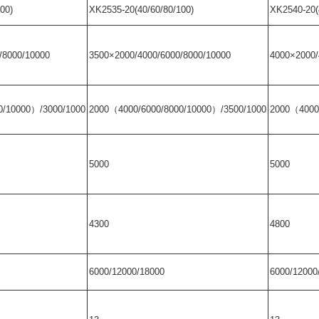
00)
X
K2535-20(40/60/80/100)
XK2540-20(
/8000/10000
3500×2000/4000/6000/8000/10000
4000×2000/
0/10000）/3000/1000
2000（4000/6000/8000/10000）/3500/1000
2000（4000
5000
5000
4300
4800
6
000/12000/18000
6
000/12000