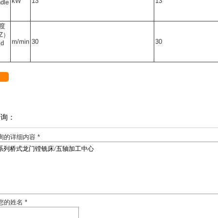
kW
13
13
dle
度
/Z）
m
/min
30
30
d
咨询：
询的详细内容 *
您的姓名 *