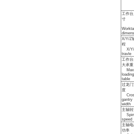
工作台
寸
Workta
dimens
X/Y/
程
X/Y/
travle
工作台
大承重
Max
loading
table
过龙门
度
Cros
gantry
width
主轴转
Spin
speed
主轴电
功率