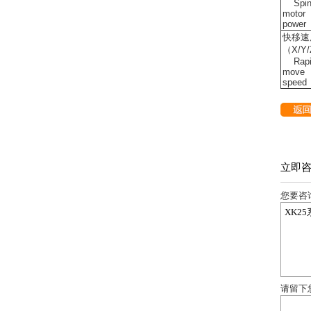
Spin
motor
power
快移速
（X/Y
Rapi
move
speed
立即
您要咨
请留下