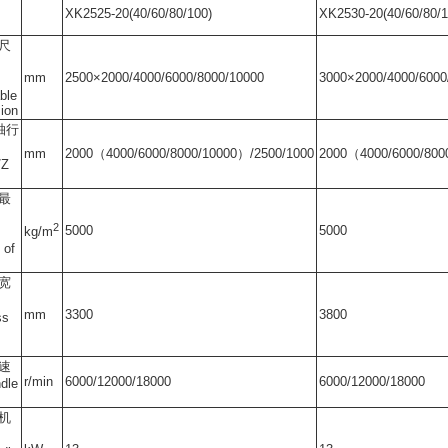
X
K2525-20(40/60/80/100)
X
K2530-20(40/60/80/1
尺
mm
2
500×2000/4000/6000/8000/10000
3000×2000/4000/6000
ble
ion
Z轴行
mm
2
000（4000/6000/8000/10000）/2500/1000
2000（4000/6000/800
Z
最
2
5000
5000
kg/m
 of
宽
m
m
3300
3800
s
速
r/min
6
000/12000/18000
6
000/12000/18000
dle
机