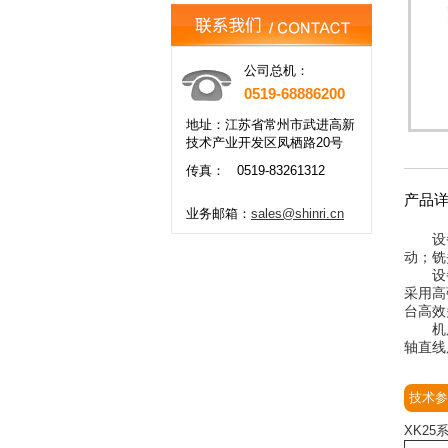
公司总机：
0519-68886200
地址：江苏省常州市武进高新
技术产业开发区凤栖路20号
传真：
0519-83261312
产品
业务邮箱：
sales@shinri.cn
设备总
动；铣
设备总
采用高
台高效
机床X
轴直线
技术参
XK2