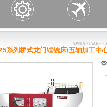
新瑞首页
>
产品展示
>
K25系列桥式龙门镗铣床/五轴加工中