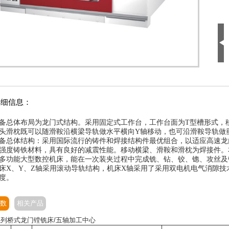
详细信息：
体布局为龙门式结构。采用固定式工作台，工作台面为T型槽形式，移
头滑枕既可以随滑鞍沿横梁导轨做水平横向Y轴移动，也可沿滑鞍导轨做
体结构：采用国际流行的铸件和焊接结构件最优组合，以适应高速龙
强度铸铁材料，具有良好的减震性能。移动横梁、滑鞍和滑枕为焊接件。
多功能大型数控机床，能在一次装夹过程中完成铣、钻、铰、锪、攻丝及
、Y、Z轴采用滚动导轨结构，机床X轴采用了采用双电机电气消隙技
度。
数
相关产品
5系列桥式龙门镗铣床/五轴加工中心