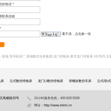
您的电话 *
用联系信箱
*
看不清，点击换一张
：新瑞,常州机床厂,新瑞数控业务集团,龙门镗铣床,桥式龙门镗铣床,XK2525,
铣床
立式数控镗铣床
龙门LI数控镗铣床
管螺纹数控车床
立式/卧
区凤栖路20号
24小时服务热线：400-828-5508
网址：
http://www.shinri.cn