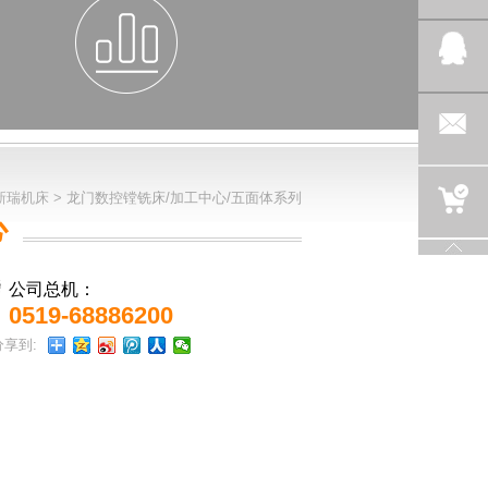
新瑞机床
>
龙门数控镗铣床/加工中心/五面体系列
心
公司总机：
0519-68886200
分享到: